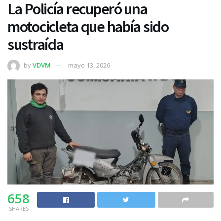
La Policía recuperó una
motocicleta que había sido
sustraída
by
VDVM
mayo 13, 2026
658
SHARES