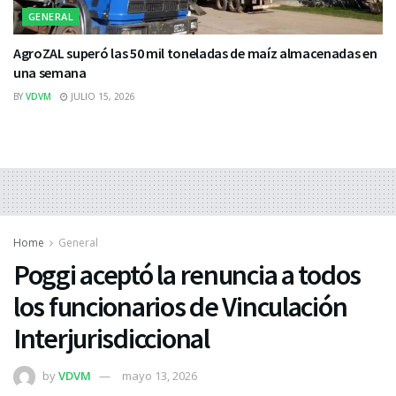
GENERAL
AgroZAL superó las 50 mil toneladas de maíz almacenadas en
una semana
BY
VDVM
JULIO 15, 2026
Home
General
Poggi aceptó la renuncia a todos
los funcionarios de Vinculación
Interjurisdiccional
by
VDVM
mayo 13, 2026