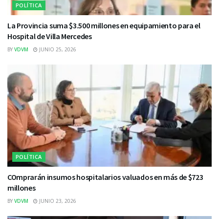
POLÍTICA
La Provincia suma $3.500 millones en equipamiento para el
Hospital de Villa Mercedes
BY
VDVM
JUNIO 25, 2026
POLÍTICA
COmprarán insumos hospitalarios valuados en más de $723
millones
BY
VDVM
JUNIO 23, 2026