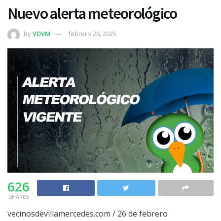
Nuevo alerta meteorológico
by
VDVM
febrero 26, 2025
626
SHARES
vecinosdevillamercedes.com / 26 de febrero