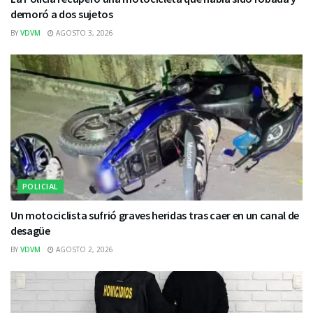
demoró a dos sujetos
BY
VDVM
AGOSTO 3, 2026
POLICIAL
Un motociclista sufrió graves heridas tras caer en un canal de
desagüe
BY
VDVM
AGOSTO 2, 2026