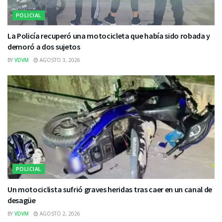
POLICIAL
La Policía recuperó una motocicleta que había sido robada y
demoró a dos sujetos
BY
VDVM
AGOSTO 3, 2026
POLICIAL
Un motociclista sufrió graves heridas tras caer en un canal de
desagüe
BY
VDVM
AGOSTO 2, 2026