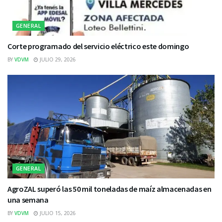
GENERAL
Corte programado del servicio eléctrico este domingo
BY
VDVM
JULIO 29, 2026
GENERAL
AgroZAL superó las 50 mil toneladas de maíz almacenadas en
una semana
BY
VDVM
JULIO 15, 2026