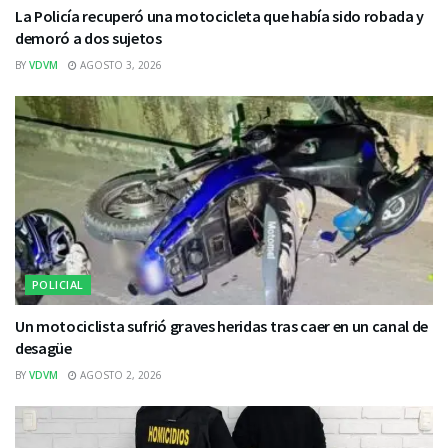
La Policía recuperó una motocicleta que había sido robada y
demoró a dos sujetos
BY
VDVM
AGOSTO 3, 2026
POLICIAL
Un motociclista sufrió graves heridas tras caer en un canal de
desagüe
BY
VDVM
AGOSTO 2, 2026