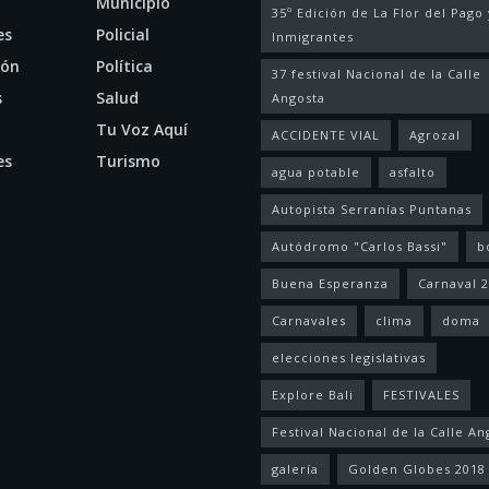
Municipio
35º Edición de La Flor del Pago 
es
Policial
Inmigrantes
ión
Política
37 festival Nacional de la Calle
s
Salud
Angosta
l
Tu Voz Aquí
ACCIDENTE VIAL
Agrozal
es
Turismo
agua potable
asfalto
Autopista Serranías Puntanas
Autódromo "Carlos Bassi"
b
Buena Esperanza
Carnaval 
Carnavales
clima
doma
elecciones legislativas
Explore Bali
FESTIVALES
Festival Nacional de la Calle An
galería
Golden Globes 2018