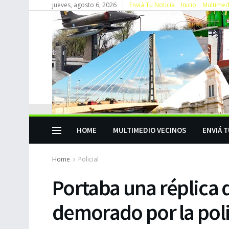
jueves, agosto 6, 2026
Enviá Tu Noticia
Inicio
Multimed
HOME
MULTIMEDIO VECINOS
ENVIÁ T
Home
Policial
Portaba una réplica 
demorado por la poli