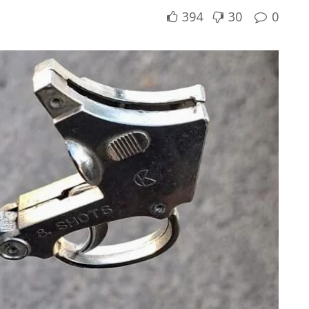
394
30
0