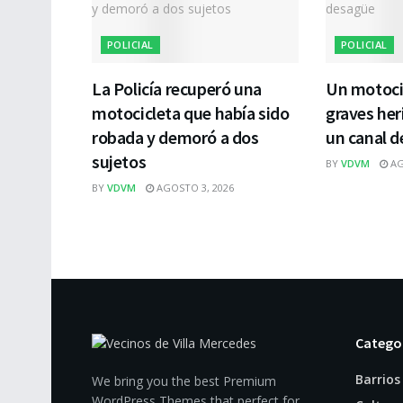
POLICIAL
POLICIAL
La Policía recuperó una
Un motocic
motocicleta que había sido
graves her
robada y demoró a dos
un canal 
sujetos
BY
VDVM
AG
BY
VDVM
AGOSTO 3, 2026
Catego
Barrios
We bring you the best Premium
WordPress Themes that perfect for