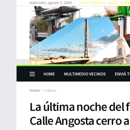
miércoles, agosto 5, 2026
Enviá Tu Noticia
Inicio
Multi
HOME
MULTIMEDIO VECINOS
ENVIÁ T
Home
Cultura
La última noche del f
Calle Angosta cerro 