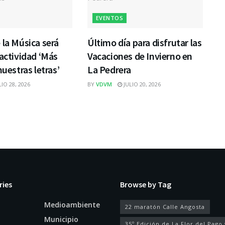
EVENTOS
 la Música será
Último día para disfrutar las
 actividad ‘Más
Vacaciones de Invierno en
nuestras letras’
La Pedrera
IO 28, 2026
BY
VDVM
JULIO 20, 2026
ries
Browse by Tag
Medioambiente
22 maratón Calle Angosta
Municipio
35º Edición de La Flor del Pago 