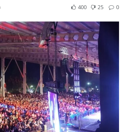
400
25
0
s