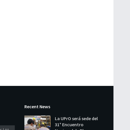
Recent News
La UPrO será sede del
31° Encuentro
y Los