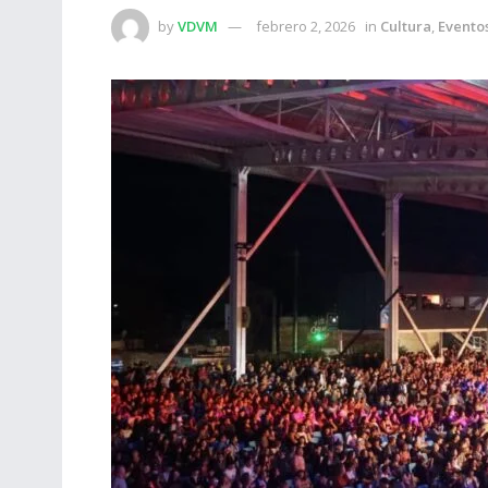
by
VDVM
febrero 2, 2026
in
Cultura
,
Evento