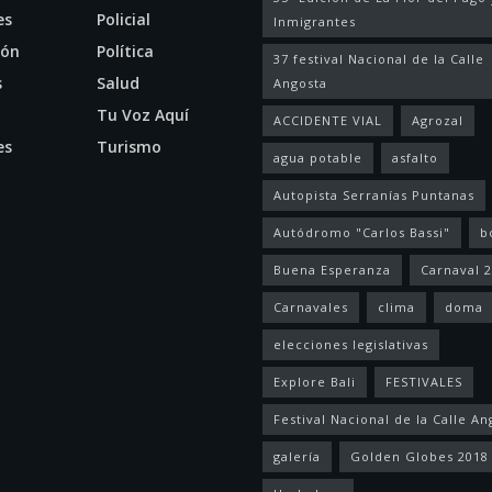
es
Policial
Inmigrantes
ión
Política
37 festival Nacional de la Calle
s
Salud
Angosta
l
Tu Voz Aquí
ACCIDENTE VIAL
Agrozal
es
Turismo
agua potable
asfalto
Autopista Serranías Puntanas
Autódromo "Carlos Bassi"
b
Buena Esperanza
Carnaval 
Carnavales
clima
doma
elecciones legislativas
Explore Bali
FESTIVALES
Festival Nacional de la Calle An
galería
Golden Globes 2018