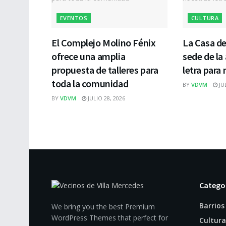
EVENTOS
CULTURA
El Complejo Molino Fénix
La Casa de
ofrece una amplia
sede de la
propuesta de talleres para
letra para 
toda la comunidad
BY
VDVM
JUL
BY
VDVM
JULIO 28, 2026
Catego
Barrios
We bring you the best Premium
WordPress Themes that perfect for
Cultura