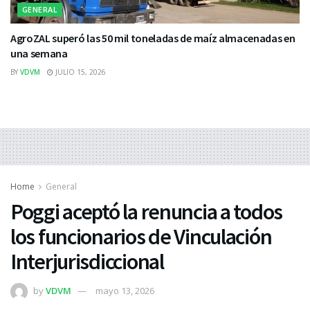
GENERAL
AgroZAL superó las 50 mil toneladas de maíz almacenadas en
una semana
BY
VDVM
JULIO 15, 2026
Home
General
Poggi aceptó la renuncia a todos
los funcionarios de Vinculación
Interjurisdiccional
by
VDVM
mayo 13, 2026