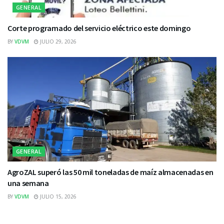
GENERAL
Corte programado del servicio eléctrico este domingo
BY
VDVM
JULIO 29, 2026
GENERAL
AgroZAL superó las 50 mil toneladas de maíz almacenadas en
una semana
BY
VDVM
JULIO 15, 2026