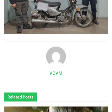
VDVM
Related
Posts