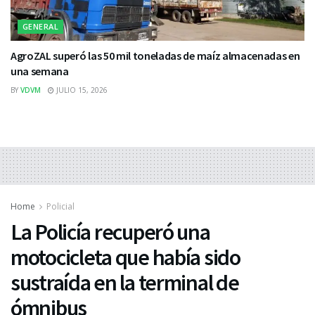
GENERAL
AgroZAL superó las 50 mil toneladas de maíz almacenadas en
una semana
BY
VDVM
JULIO 15, 2026
Home
Policial
La Policía recuperó una
motocicleta que había sido
sustraída en la terminal de
ómnibus