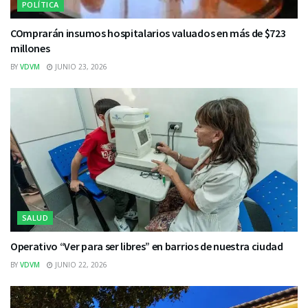
POLÍTICA
COmprarán insumos hospitalarios valuados en más de $723
millones
BY
VDVM
JUNIO 23, 2026
SALUD
Operativo “Ver para ser libres” en barrios de nuestra ciudad
BY
VDVM
JUNIO 22, 2026