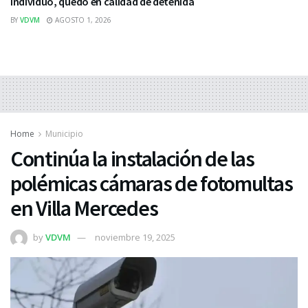
individuo, quedó en calidad de detenida
BY
VDVM
AGOSTO 1, 2026
Home
Municipio
Continúa la instalación de las
polémicas cámaras de fotomultas
en Villa Mercedes
by
VDVM
noviembre 19, 2025