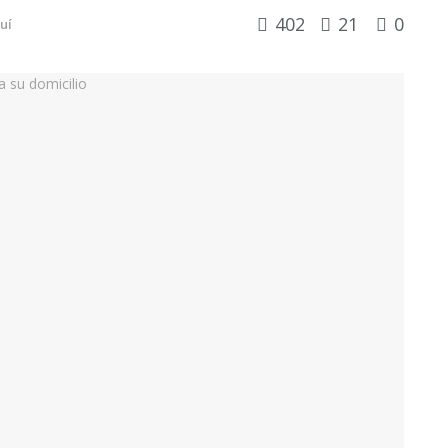
402
21
0
uí