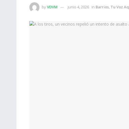
by
VDVM
junio 4, 2026
in
Barrios
,
Tu Voz Aq