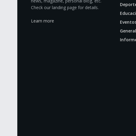
news, magazine, personal blog, etc.
Deport
Check our landing page for details.
Educac
Learn more
Evento
Genera
Inform