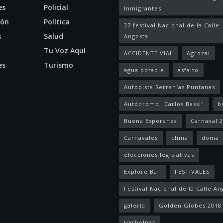
es
Policial
Inmigrantes
ión
Política
37 festival Nacional de la Calle
s
Salud
Angosta
l
Tu Voz Aquí
ACCIDENTE VIAL
Agrozal
es
Turismo
agua potable
asfalto
Autopista Serranías Puntanas
Autódromo "Carlos Bassi"
b
Buena Esperanza
Carnaval 
Carnavales
clima
doma
elecciones legislativas
Explore Bali
FESTIVALES
Festival Nacional de la Calle An
galería
Golden Globes 2018
Harbolnas