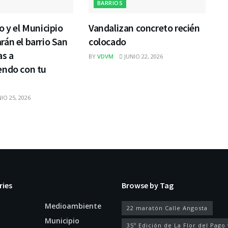
BARRIOS
o y el Municipio
Vandalizan concreto recién
án el barrio San
colocado
as a
BY
VDVM
JUNIO 22, 2026
endo con tu
IO 25, 2026
ries
Browse by Tag
Medioambiente
22 maratón Calle Angosta
Municipio
35º Edición de La Flor del Pago 