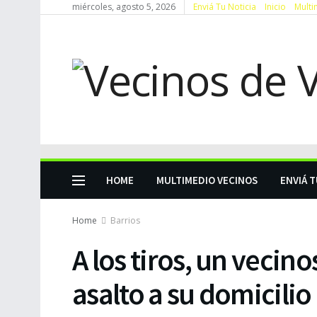
miércoles, agosto 5, 2026
Enviá Tu Noticia
Inicio
Multi
HOME
MULTIMEDIO VECINOS
ENVIÁ T
Home
Barrios
A los tiros, un vecin
asalto a su domicilio