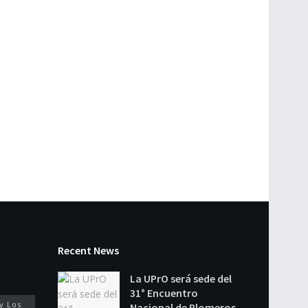
Recent News
La UPrO será sede del
31° Encuentro
y Los
Nacional de Plomeros