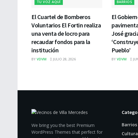
TU VOZ AQUÍ
BARRIOS
El Cuartel de Bomberos
El Gobiern
Voluntarios El Fortin realiza
pavimentar
una venta de locro para
José graci
recaudar fondos para la
‘Construy
institución
Pueblo’
BY
VDVM
JULIO 28, 2026
BY
VDVM
JUN
Catego
Barrios
We bring you the best Premium
WordPress Themes that perfect for
Cultura